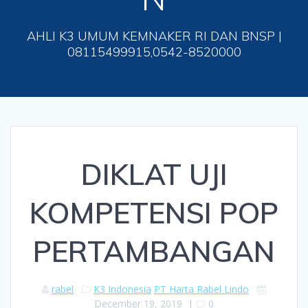
AHLI K3 UMUM KEMNAKER RI DAN BNSP |
08115499915,0542-8520000
DIKLAT UJI
KOMPETENSI POP
PERTAMBANGAN
rabel
K3 Indonesia
PT Harta Rabel Lindo
December 19, 2019
|
0