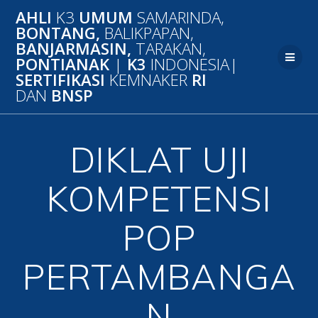
Skip
AHLI
K3
UMUM
SAMARINDA,
to
BONTANG,
BALIKPAPAN,
content
BANJARMASIN,
TARAKAN,
PONTIANAK
|
K3
INDONESIA|
SERTIFIKASI
KEMNAKER
RI
DAN
BNSP
DIKLAT UJI
KOMPETENSI
POP
PERTAMBANGA
N