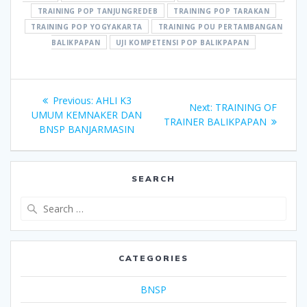
TRAINING POP TANJUNGREDEB
TRAINING POP TARAKAN
TRAINING POP YOGYAKARTA
TRAINING POU PERTAMBANGAN
BALIKPAPAN
UJI KOMPETENSI POP BALIKPAPAN
Post
Previous
Previous:
AHLI K3
Next
Next:
TRAINING OF
navigation
post:
UMUM KEMNAKER DAN
post:
TRAINER BALIKPAPAN
BNSP BANJARMASIN
SEARCH
Search
for:
CATEGORIES
BNSP