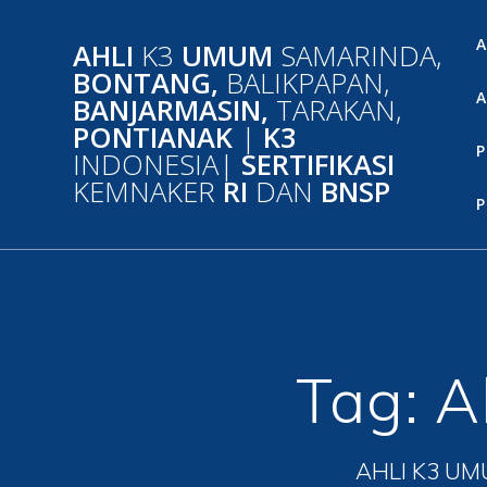
Skip
to
A
AHLI
K3
UMUM
SAMARINDA,
content
BONTANG,
BALIKPAPAN,
A
BANJARMASIN,
TARAKAN,
PONTIANAK
|
K3
P
INDONESIA|
SERTIFIKASI
KEMNAKER
RI
DAN
BNSP
P
Tag:
A
AHLI K3 UM