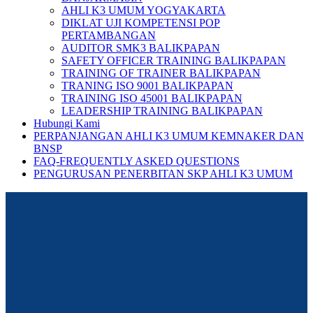
AHLI K3 UMUM YOGYAKARTA
DIKLAT UJI KOMPETENSI POP
PERTAMBANGAN
AUDITOR SMK3 BALIKPAPAN
SAFETY OFFICER TRAINING BALIKPAPAN
TRAINING OF TRAINER BALIKPAPAN
TRANING ISO 9001 BALIKPAPAN
TRAINING ISO 45001 BALIKPAPAN
LEADERSHIP TRAINING BALIKPAPAN
Hubungi Kami
PERPANJANGAN AHLI K3 UMUM KEMNAKER DAN
BNSP
FAQ-FREQUENTLY ASKED QUESTIONS
PENGURUSAN PENERBITAN SKP AHLI K3 UMUM