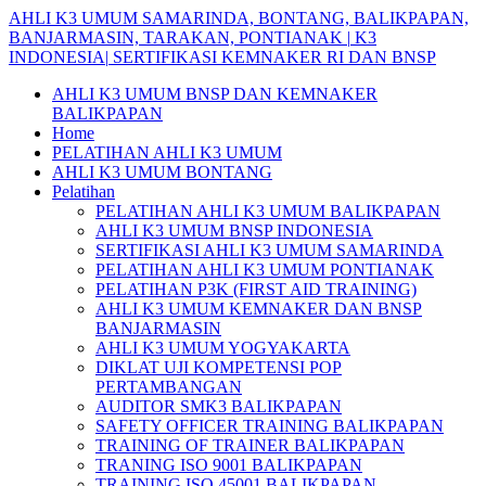
Skip
AHLI
K3
UMUM
SAMARINDA,
BONTANG,
BALIKPAPAN,
to
BANJARMASIN,
TARAKAN,
PONTIANAK
|
K3
content
INDONESIA|
SERTIFIKASI
KEMNAKER
RI
DAN
BNSP
AHLI K3 UMUM BNSP DAN KEMNAKER
BALIKPAPAN
Home
PELATIHAN AHLI K3 UMUM
AHLI K3 UMUM BONTANG
Pelatihan
PELATIHAN AHLI K3 UMUM BALIKPAPAN
AHLI K3 UMUM BNSP INDONESIA
SERTIFIKASI AHLI K3 UMUM SAMARINDA
PELATIHAN AHLI K3 UMUM PONTIANAK
PELATIHAN P3K (FIRST AID TRAINING)
AHLI K3 UMUM KEMNAKER DAN BNSP
BANJARMASIN
AHLI K3 UMUM YOGYAKARTA
DIKLAT UJI KOMPETENSI POP
PERTAMBANGAN
AUDITOR SMK3 BALIKPAPAN
SAFETY OFFICER TRAINING BALIKPAPAN
TRAINING OF TRAINER BALIKPAPAN
TRANING ISO 9001 BALIKPAPAN
TRAINING ISO 45001 BALIKPAPAN