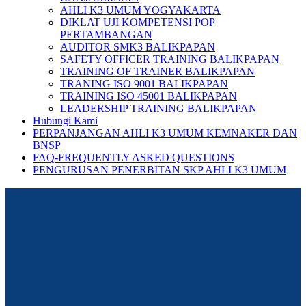
AHLI K3 UMUM YOGYAKARTA
DIKLAT UJI KOMPETENSI POP
PERTAMBANGAN
AUDITOR SMK3 BALIKPAPAN
SAFETY OFFICER TRAINING BALIKPAPAN
TRAINING OF TRAINER BALIKPAPAN
TRANING ISO 9001 BALIKPAPAN
TRAINING ISO 45001 BALIKPAPAN
LEADERSHIP TRAINING BALIKPAPAN
Hubungi Kami
PERPANJANGAN AHLI K3 UMUM KEMNAKER DAN
BNSP
FAQ-FREQUENTLY ASKED QUESTIONS
PENGURUSAN PENERBITAN SKP AHLI K3 UMUM