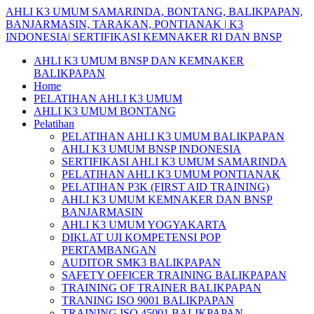
Skip
AHLI
K3
UMUM
SAMARINDA,
BONTANG,
BALIKPAPAN,
to
BANJARMASIN,
TARAKAN,
PONTIANAK
|
K3
content
INDONESIA|
SERTIFIKASI
KEMNAKER
RI
DAN
BNSP
AHLI K3 UMUM BNSP DAN KEMNAKER
BALIKPAPAN
Home
PELATIHAN AHLI K3 UMUM
AHLI K3 UMUM BONTANG
Pelatihan
PELATIHAN AHLI K3 UMUM BALIKPAPAN
AHLI K3 UMUM BNSP INDONESIA
SERTIFIKASI AHLI K3 UMUM SAMARINDA
PELATIHAN AHLI K3 UMUM PONTIANAK
PELATIHAN P3K (FIRST AID TRAINING)
AHLI K3 UMUM KEMNAKER DAN BNSP
BANJARMASIN
AHLI K3 UMUM YOGYAKARTA
DIKLAT UJI KOMPETENSI POP
PERTAMBANGAN
AUDITOR SMK3 BALIKPAPAN
SAFETY OFFICER TRAINING BALIKPAPAN
TRAINING OF TRAINER BALIKPAPAN
TRANING ISO 9001 BALIKPAPAN
TRAINING ISO 45001 BALIKPAPAN