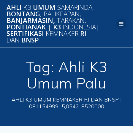
Skip
AHLI
K3
UMUM
SAMARINDA,
to
BONTANG,
BALIKPAPAN,
content
BANJARMASIN,
TARAKAN,
PONTIANAK
|
K3
INDONESIA|
SERTIFIKASI
KEMNAKER
RI
DAN
BNSP
Tag:
Ahli K3
Umum Palu
AHLI K3 UMUM KEMNAKER RI DAN BNSP |
08115499915,0542-8520000