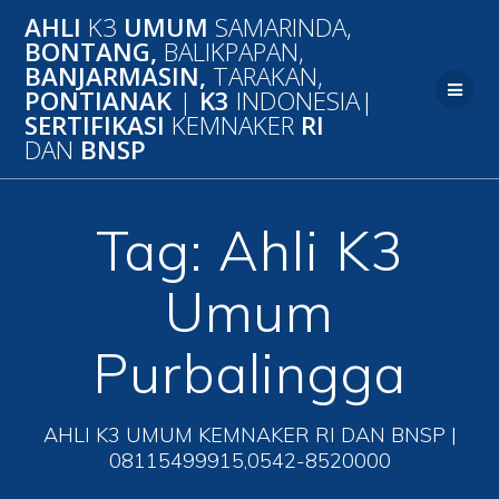
Skip
AHLI
K3
UMUM
SAMARINDA,
to
BONTANG,
BALIKPAPAN,
content
BANJARMASIN,
TARAKAN,
PONTIANAK
|
K3
INDONESIA|
SERTIFIKASI
KEMNAKER
RI
DAN
BNSP
Tag:
Ahli K3
Umum
Purbalingga
AHLI K3 UMUM KEMNAKER RI DAN BNSP |
08115499915,0542-8520000