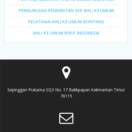
PENGURUSAN PENERBITAN SKP AHLI K3 UMUM
PELATIHAN AHLI K3 UMUM BONTANG
AHLI K3 UMUM BNSP INDONESIA
Sepinggan Pratama SQ3 No. 17 Balikpapan Kalimantan Timur
76115