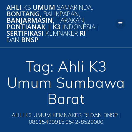
Skip
AHLI
K3
UMUM
SAMARINDA,
to
BONTANG,
BALIKPAPAN,
content
BANJARMASIN,
TARAKAN,
PONTIANAK
|
K3
INDONESIA|
SERTIFIKASI
KEMNAKER
RI
DAN
BNSP
Tag:
Ahli K3
Umum Sumbawa
Barat
AHLI K3 UMUM KEMNAKER RI DAN BNSP |
08115499915,0542-8520000