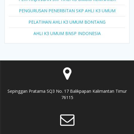
PENGURUSAN PENERBITAN SKP AHLI K3 UMUM
PELATIHAN AHLI K3 UMUM BONTANG
AHLI K3 UMUM BNSP INDONESIA
Sepinggan Pratama SQ3 No. 17 Balikpapan Kalimantan Timur
76115