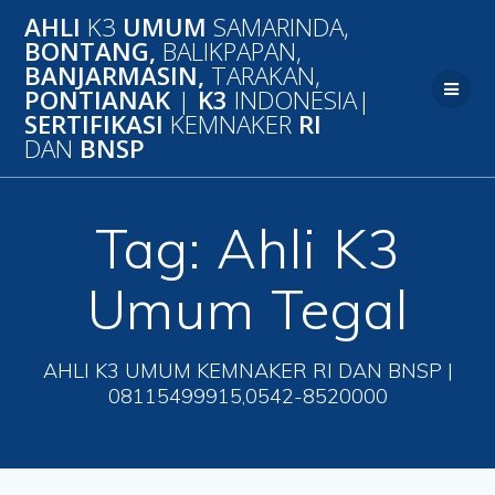
Skip
AHLI
K3
UMUM
SAMARINDA,
to
BONTANG,
BALIKPAPAN,
content
BANJARMASIN,
TARAKAN,
PONTIANAK
|
K3
INDONESIA|
SERTIFIKASI
KEMNAKER
RI
DAN
BNSP
Tag:
Ahli K3
Umum Tegal
AHLI K3 UMUM KEMNAKER RI DAN BNSP |
08115499915,0542-8520000