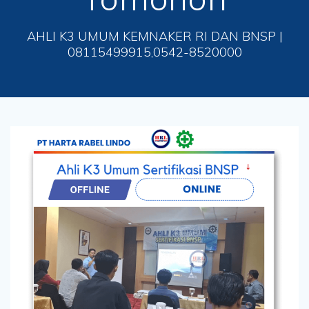
AHLI K3 UMUM KEMNAKER RI DAN BNSP |
08115499915,0542-8520000