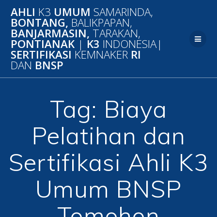
Skip
AHLI
K3
UMUM
SAMARINDA,
to
BONTANG,
BALIKPAPAN,
content
BANJARMASIN,
TARAKAN,
PONTIANAK
|
K3
INDONESIA|
SERTIFIKASI
KEMNAKER
RI
DAN
BNSP
Tag:
Biaya
Pelatihan dan
Sertifikasi Ahli K3
Umum BNSP
Tomohon