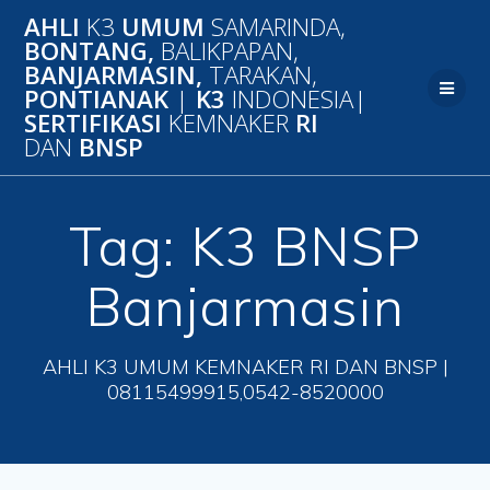
Skip
AHLI
K3
UMUM
SAMARINDA,
to
BONTANG,
BALIKPAPAN,
content
BANJARMASIN,
TARAKAN,
PONTIANAK
|
K3
INDONESIA|
SERTIFIKASI
KEMNAKER
RI
DAN
BNSP
Tag:
K3 BNSP
Banjarmasin
AHLI K3 UMUM KEMNAKER RI DAN BNSP |
08115499915,0542-8520000