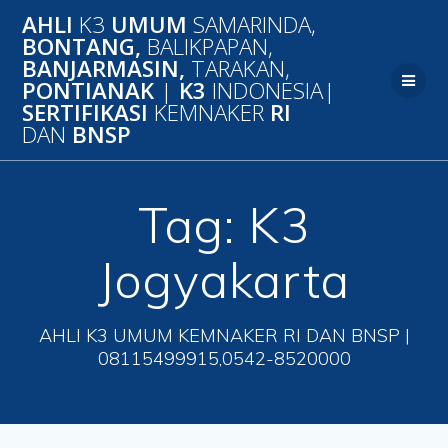
Skip
AHLI
K3
UMUM
SAMARINDA,
to
BONTANG,
BALIKPAPAN,
content
BANJARMASIN,
TARAKAN,
PONTIANAK
|
K3
INDONESIA|
SERTIFIKASI
KEMNAKER
RI
DAN
BNSP
Tag:
K3
Jogyakarta
AHLI K3 UMUM KEMNAKER RI DAN BNSP |
08115499915,0542-8520000