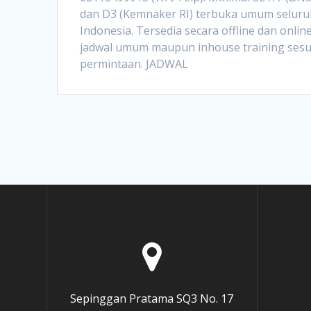
dan D3 (Kemnaker RI) terbuka umum seluru
Indonesia. Tersedia secara offline dan onlin
jadwal umum maupun inhouse training sesu
permintaan. JADWAL
Sepinggan Pratama SQ3 No. 17