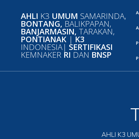
Skip
to
A
AHLI
K3
UMUM
SAMARINDA,
content
BONTANG,
BALIKPAPAN,
A
BANJARMASIN,
TARAKAN,
PONTIANAK
|
K3
P
INDONESIA|
SERTIFIKASI
KEMNAKER
RI
DAN
BNSP
P
AHLI K3 UM