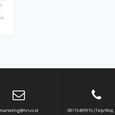
h
e
ai
marketing@hrl.co.id
08115499915 (Telp/Wa),