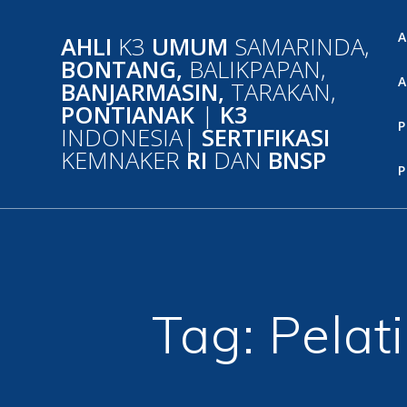
Skip
to
A
AHLI
K3
UMUM
SAMARINDA,
content
BONTANG,
BALIKPAPAN,
A
BANJARMASIN,
TARAKAN,
PONTIANAK
|
K3
P
INDONESIA|
SERTIFIKASI
KEMNAKER
RI
DAN
BNSP
P
Tag:
Pelat