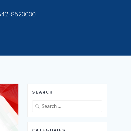
542-8520000
SEARCH
Search
for:
CATEGORIES