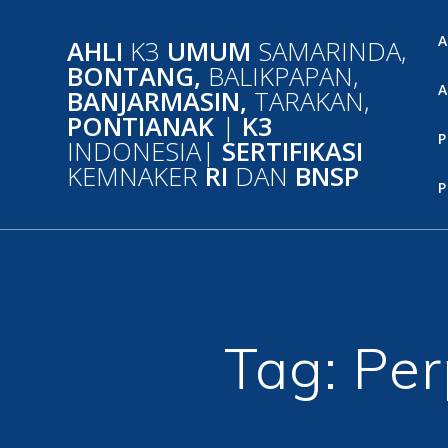
Skip
to
A
AHLI
K3
UMUM
SAMARINDA,
content
BONTANG,
BALIKPAPAN,
A
BANJARMASIN,
TARAKAN,
PONTIANAK
|
K3
P
INDONESIA|
SERTIFIKASI
KEMNAKER
RI
DAN
BNSP
P
Tag:
Per