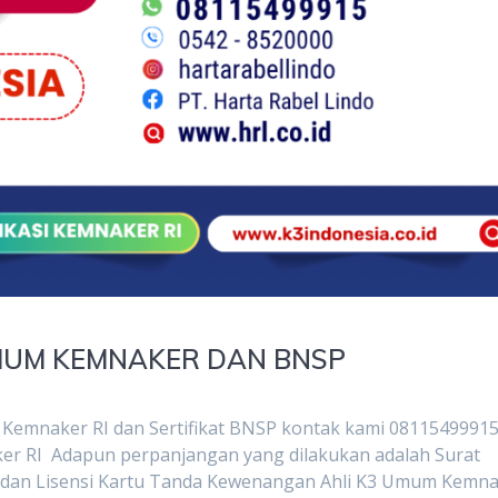
MUM KEMNAKER DAN BNSP
Kemnaker RI dan Sertifikat BNSP kontak kami 0811549991
ker RI Adapun perpanjangan yang dilakukan adalah Surat
 dan Lisensi Kartu Tanda Kewenangan Ahli K3 Umum Kemn