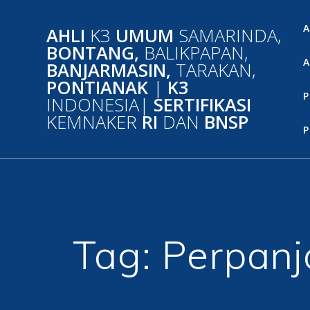
Skip
to
A
AHLI
K3
UMUM
SAMARINDA,
content
BONTANG,
BALIKPAPAN,
A
BANJARMASIN,
TARAKAN,
PONTIANAK
|
K3
P
INDONESIA|
SERTIFIKASI
KEMNAKER
RI
DAN
BNSP
P
Tag:
Perpanj