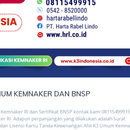
MUM KEMNAKER DAN BNSP
Kemnaker RI dan Sertifikat BNSP kontak kami 0811549991
ker RI Adapun perpanjangan yang dilakukan adalah Surat
 dan Lisensi Kartu Tanda Kewenangan Ahli K3 Umum Kemn