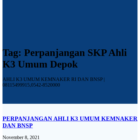
Tag:
Perpanjangan SKP Ahli
K3 Umum Depok
AHLI K3 UMUM KEMNAKER RI DAN BNSP |
08115499915,0542-8520000
PERPANJANGAN AHLI K3 UMUM KEMNAKER
DAN BNSP
November 8, 2021