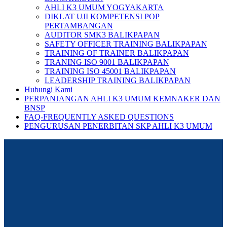
AHLI K3 UMUM YOGYAKARTA
DIKLAT UJI KOMPETENSI POP
PERTAMBANGAN
AUDITOR SMK3 BALIKPAPAN
SAFETY OFFICER TRAINING BALIKPAPAN
TRAINING OF TRAINER BALIKPAPAN
TRANING ISO 9001 BALIKPAPAN
TRAINING ISO 45001 BALIKPAPAN
LEADERSHIP TRAINING BALIKPAPAN
Hubungi Kami
PERPANJANGAN AHLI K3 UMUM KEMNAKER DAN
BNSP
FAQ-FREQUENTLY ASKED QUESTIONS
PENGURUSAN PENERBITAN SKP AHLI K3 UMUM