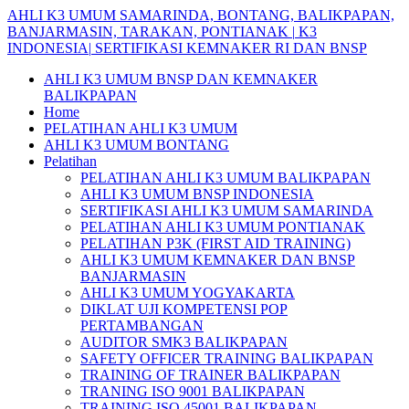
Skip
AHLI
K3
UMUM
SAMARINDA,
BONTANG,
BALIKPAPAN,
to
BANJARMASIN,
TARAKAN,
PONTIANAK
|
K3
content
INDONESIA|
SERTIFIKASI
KEMNAKER
RI
DAN
BNSP
AHLI K3 UMUM BNSP DAN KEMNAKER
BALIKPAPAN
Home
PELATIHAN AHLI K3 UMUM
AHLI K3 UMUM BONTANG
Pelatihan
PELATIHAN AHLI K3 UMUM BALIKPAPAN
AHLI K3 UMUM BNSP INDONESIA
SERTIFIKASI AHLI K3 UMUM SAMARINDA
PELATIHAN AHLI K3 UMUM PONTIANAK
PELATIHAN P3K (FIRST AID TRAINING)
AHLI K3 UMUM KEMNAKER DAN BNSP
BANJARMASIN
AHLI K3 UMUM YOGYAKARTA
DIKLAT UJI KOMPETENSI POP
PERTAMBANGAN
AUDITOR SMK3 BALIKPAPAN
SAFETY OFFICER TRAINING BALIKPAPAN
TRAINING OF TRAINER BALIKPAPAN
TRANING ISO 9001 BALIKPAPAN
TRAINING ISO 45001 BALIKPAPAN