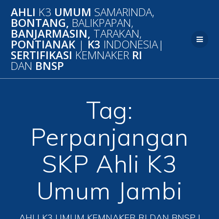
Skip
AHLI
K3
UMUM
SAMARINDA,
to
BONTANG,
BALIKPAPAN,
content
BANJARMASIN,
TARAKAN,
PONTIANAK
|
K3
INDONESIA|
SERTIFIKASI
KEMNAKER
RI
DAN
BNSP
Tag:
Perpanjangan
SKP Ahli K3
Umum Jambi
AHLI K3 UMUM KEMNAKER RI DAN BNSP |