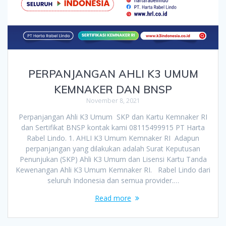
PERPANJANGAN AHLI K3 UMUM
KEMNAKER DAN BNSP
November 8, 2021
Perpanjangan Ahli K3 Umum SKP dan Kartu Kemnaker RI
dan Sertifikat BNSP kontak kami 08115499915 PT Harta
Rabel Lindo. 1. AHLI K3 Umum Kemnaker RI Adapun
perpanjangan yang dilakukan adalah Surat Keputusan
Penunjukan (SKP) Ahli K3 Umum dan Lisensi Kartu Tanda
Kewenangan Ahli K3 Umum Kemnaker RI. Rabel Lindo dari
seluruh Indonesia dan semua provider.…
Read more