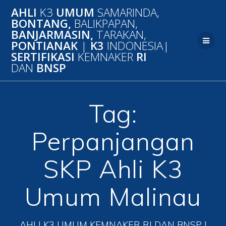
Skip
AHLI
K3
UMUM
SAMARINDA,
to
BONTANG,
BALIKPAPAN,
content
BANJARMASIN,
TARAKAN,
PONTIANAK
|
K3
INDONESIA|
SERTIFIKASI
KEMNAKER
RI
DAN
BNSP
Tag:
Perpanjangan
SKP Ahli K3
Umum Malinau
AHLI K3 UMUM KEMNAKER RI DAN BNSP |