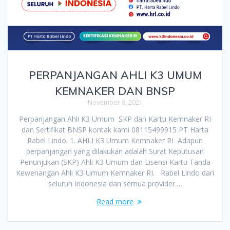
PERPANJANGAN AHLI K3 UMUM
KEMNAKER DAN BNSP
November 8, 2021
Perpanjangan Ahli K3 Umum SKP dan Kartu Kemnaker RI
dan Sertifikat BNSP kontak kami 08115499915 PT Harta
Rabel Lindo. 1. AHLI K3 Umum Kemnaker RI Adapun
perpanjangan yang dilakukan adalah Surat Keputusan
Penunjukan (SKP) Ahli K3 Umum dan Lisensi Kartu Tanda
Kewenangan Ahli K3 Umum Kemnaker RI. Rabel Lindo dari
seluruh Indonesia dan semua provider.…
Read more