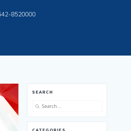
542-8520000
SEARCH
Search
for:
CATEGORIES