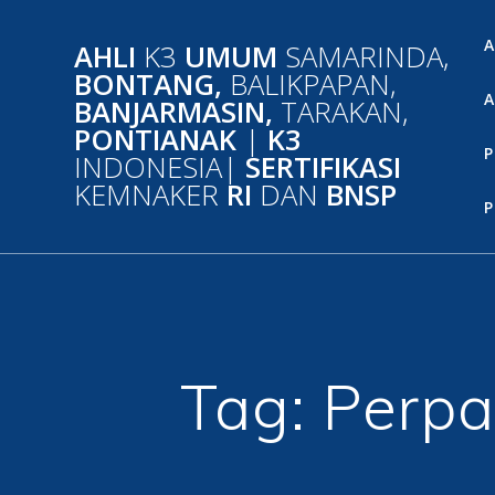
Skip
to
A
AHLI
K3
UMUM
SAMARINDA,
content
BONTANG,
BALIKPAPAN,
A
BANJARMASIN,
TARAKAN,
PONTIANAK
|
K3
P
INDONESIA|
SERTIFIKASI
KEMNAKER
RI
DAN
BNSP
P
Tag:
Perpa