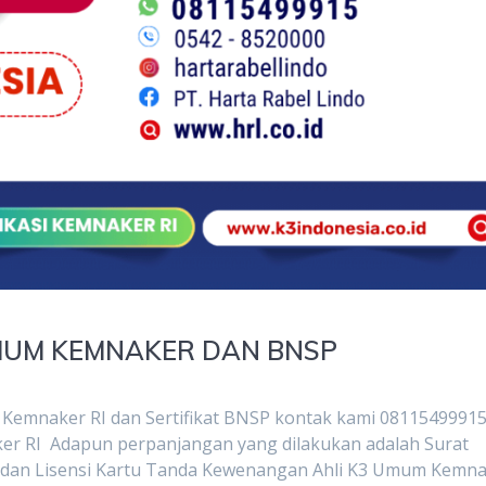
MUM KEMNAKER DAN BNSP
Kemnaker RI dan Sertifikat BNSP kontak kami 0811549991
ker RI Adapun perpanjangan yang dilakukan adalah Surat
 dan Lisensi Kartu Tanda Kewenangan Ahli K3 Umum Kemn