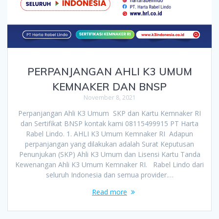
PERPANJANGAN AHLI K3 UMUM
KEMNAKER DAN BNSP
November 8, 2021
Perpanjangan Ahli K3 Umum SKP dan Kartu Kemnaker RI
dan Sertifikat BNSP kontak kami 08115499915 PT Harta
Rabel Lindo. 1. AHLI K3 Umum Kemnaker RI Adapun
perpanjangan yang dilakukan adalah Surat Keputusan
Penunjukan (SKP) Ahli K3 Umum dan Lisensi Kartu Tanda
Kewenangan Ahli K3 Umum Kemnaker RI. Rabel Lindo dari
seluruh Indonesia dan semua provider.…
Read more