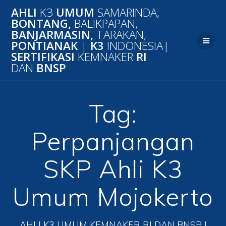
Skip
AHLI
K3
UMUM
SAMARINDA,
to
BONTANG,
BALIKPAPAN,
content
BANJARMASIN,
TARAKAN,
PONTIANAK
|
K3
INDONESIA|
SERTIFIKASI
KEMNAKER
RI
DAN
BNSP
Tag:
Perpanjangan
SKP Ahli K3
Umum Mojokerto
AHLI K3 UMUM KEMNAKER RI DAN BNSP |