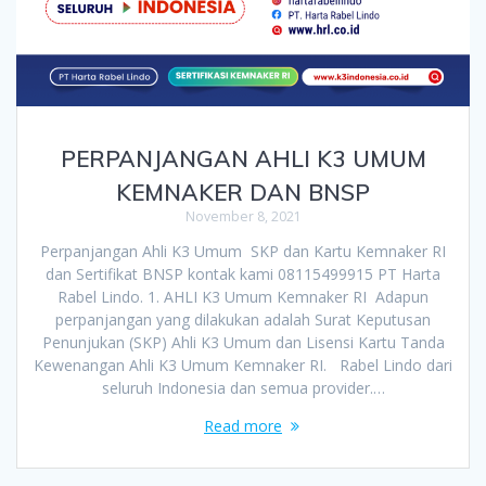
PERPANJANGAN AHLI K3 UMUM
KEMNAKER DAN BNSP
November 8, 2021
Perpanjangan Ahli K3 Umum SKP dan Kartu Kemnaker RI
dan Sertifikat BNSP kontak kami 08115499915 PT Harta
Rabel Lindo. 1. AHLI K3 Umum Kemnaker RI Adapun
perpanjangan yang dilakukan adalah Surat Keputusan
Penunjukan (SKP) Ahli K3 Umum dan Lisensi Kartu Tanda
Kewenangan Ahli K3 Umum Kemnaker RI. Rabel Lindo dari
seluruh Indonesia dan semua provider.…
Read more