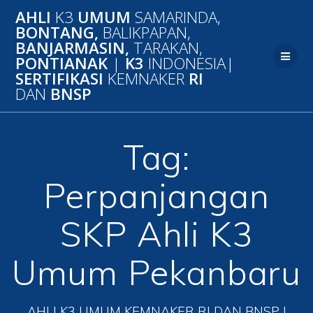
Skip
AHLI
K3
UMUM
SAMARINDA,
to
BONTANG,
BALIKPAPAN,
content
BANJARMASIN,
TARAKAN,
PONTIANAK
|
K3
INDONESIA|
SERTIFIKASI
KEMNAKER
RI
DAN
BNSP
Tag:
Perpanjangan
SKP Ahli K3
Umum Pekanbaru
AHLI K3 UMUM KEMNAKER RI DAN BNSP |