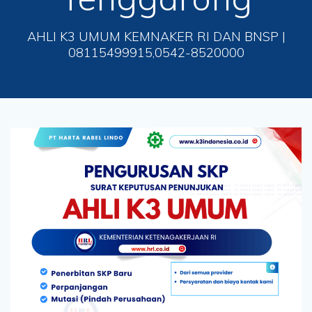
AHLI K3 UMUM KEMNAKER RI DAN BNSP |
08115499915,0542-8520000