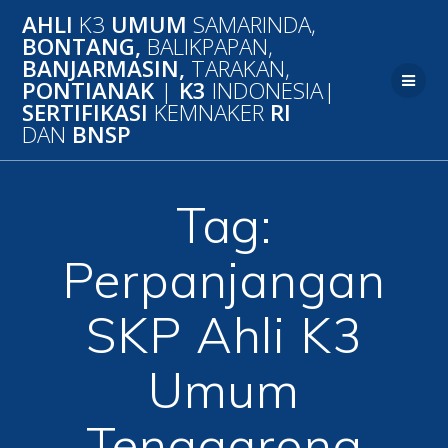
Skip
AHLI
K3
UMUM
SAMARINDA,
to
BONTANG,
BALIKPAPAN,
content
BANJARMASIN,
TARAKAN,
PONTIANAK
|
K3
INDONESIA|
SERTIFIKASI
KEMNAKER
RI
DAN
BNSP
Tag:
Perpanjangan
SKP Ahli K3
Umum
Tenggarong