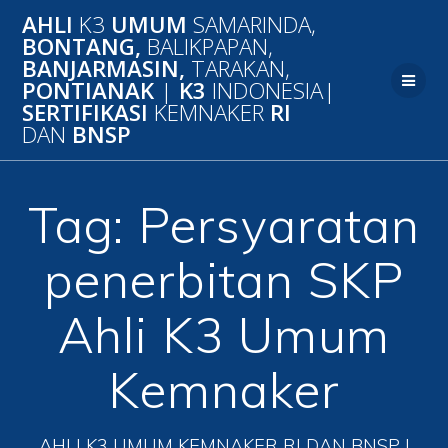
Skip
AHLI
K3
UMUM
SAMARINDA,
to
BONTANG,
BALIKPAPAN,
content
BANJARMASIN,
TARAKAN,
PONTIANAK
|
K3
INDONESIA|
SERTIFIKASI
KEMNAKER
RI
DAN
BNSP
Tag:
Persyaratan
penerbitan SKP
Ahli K3 Umum
Kemnaker
AHLI K3 UMUM KEMNAKER RI DAN BNSP |