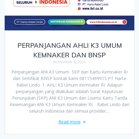
PERPANJANGAN AHLI K3 UMUM
KEMNAKER DAN BNSP
November 8, 2021
Perpanjangan Ahli K3 Umum SKP dan Kartu Kemnaker RI
dan Sertifikat BNSP kontak kami 08115499915 PT Harta
Rabel Lindo. 1. AHLI K3 Umum Kemnaker RI Adapun
perpanjangan yang dilakukan adalah Surat Keputusan
Penunjukan (SKP) Ahli K3 Umum dan Lisensi Kartu Tanda
Kewenangan Ahli K3 Umum Kemnaker RI. Rabel Lindo dari
seluruh Indonesia dan semua provider.…
Read more