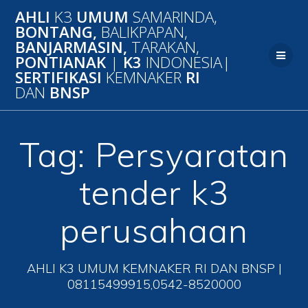
Skip
AHLI
K3
UMUM
SAMARINDA,
to
BONTANG,
BALIKPAPAN,
content
BANJARMASIN,
TARAKAN,
PONTIANAK
|
K3
INDONESIA|
SERTIFIKASI
KEMNAKER
RI
DAN
BNSP
Tag:
Persyaratan
tender k3
perusahaan
AHLI K3 UMUM KEMNAKER RI DAN BNSP |
08115499915,0542-8520000