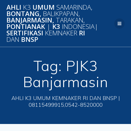
Skip
AHLI
K3
UMUM
SAMARINDA,
to
BONTANG,
BALIKPAPAN,
content
BANJARMASIN,
TARAKAN,
PONTIANAK
|
K3
INDONESIA|
SERTIFIKASI
KEMNAKER
RI
DAN
BNSP
Tag:
PJK3
Banjarmasin
AHLI K3 UMUM KEMNAKER RI DAN BNSP |
08115499915,0542-8520000