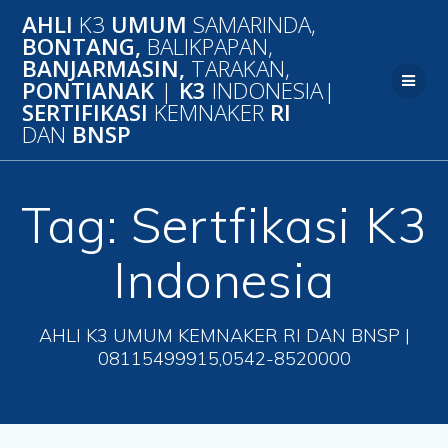
Skip
AHLI
K3
UMUM
SAMARINDA,
to
BONTANG,
BALIKPAPAN,
content
BANJARMASIN,
TARAKAN,
PONTIANAK
|
K3
INDONESIA|
SERTIFIKASI
KEMNAKER
RI
DAN
BNSP
Tag:
Sertfikasi K3
Indonesia
AHLI K3 UMUM KEMNAKER RI DAN BNSP |
08115499915,0542-8520000