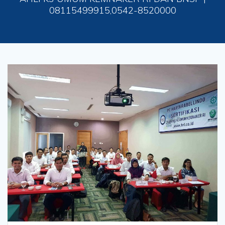
08115499915,0542-8520000