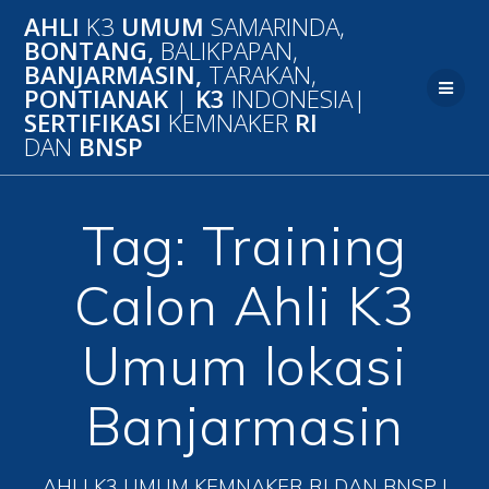
Skip
AHLI
K3
UMUM
SAMARINDA,
to
BONTANG,
BALIKPAPAN,
content
BANJARMASIN,
TARAKAN,
PONTIANAK
|
K3
INDONESIA|
SERTIFIKASI
KEMNAKER
RI
DAN
BNSP
Tag:
Training
Calon Ahli K3
Umum lokasi
Banjarmasin
AHLI K3 UMUM KEMNAKER RI DAN BNSP |