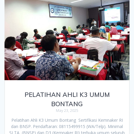
PELATIHAN AHLI K3 UMUM
BONTANG
May 23, 2025
Pelatihan Ahli K3 Umum Bontang Sertifikasi Kemnaker RI
dan BNSP. Pendaftaran: 08115499915 (WA/Telp). Minimal
SLTA (BNSP) dan D3 (Kemnaker RI) terbuka umum seluruh