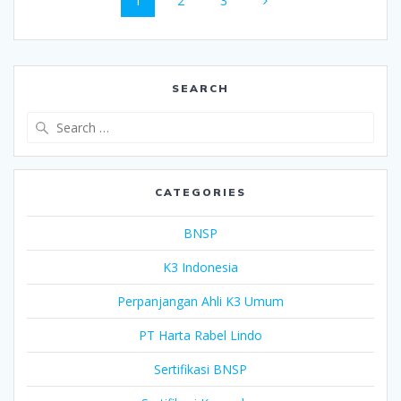
1
2
3
navigation
SEARCH
Search
for:
CATEGORIES
BNSP
K3 Indonesia
Perpanjangan Ahli K3 Umum
PT Harta Rabel Lindo
Sertifikasi BNSP