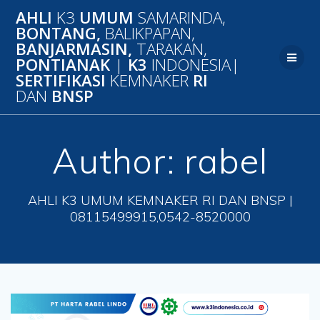
Skip
AHLI
K3
UMUM
SAMARINDA,
to
BONTANG,
BALIKPAPAN,
content
BANJARMASIN,
TARAKAN,
PONTIANAK
|
K3
INDONESIA|
SERTIFIKASI
KEMNAKER
RI
DAN
BNSP
Author:
rabel
AHLI K3 UMUM KEMNAKER RI DAN BNSP |
08115499915,0542-8520000