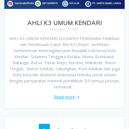
AHLI K3 UMUM KENDARI
February 18, 2021
AHLI K3 UMUM KENDARI SULAWESI TENGGARA Pelatihan
dan Pembinaan Calon Ahli K3 Umum Sertifikasi
Kementerian Ketenagakerjaan Republik Indonesia kota
Kendari Sulawesi Tenggara Kolaka, Muna, Bombana,
Batauga, Buton Pasar Wajo, Rumbia, Wakatobi, Buton
Tengah, Buton Selatan, Labungkari, Kota Baubau dan juga
kota-kota lain diseluruh Indonesia terbuka untuk umum
dengan persyaratan minimal pendidikan D3 semua jurusan,
termasuk…
Read more
Posts
Page
Page
Page