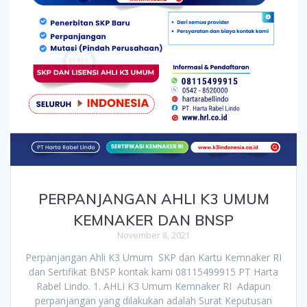
PERPANJANGAN AHLI K3 UMUM
KEMNAKER DAN BNSP
November 8, 2021
Perpanjangan Ahli K3 Umum SKP dan Kartu Kemnaker RI
dan Sertifikat BNSP kontak kami 08115499915 PT Harta
Rabel Lindo. 1. AHLI K3 Umum Kemnaker RI Adapun
perpanjangan yang dilakukan adalah Surat Keputusan