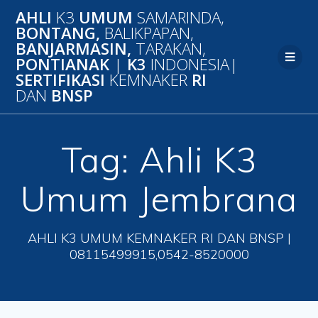
Skip
AHLI
K3
UMUM
SAMARINDA,
to
BONTANG,
BALIKPAPAN,
content
BANJARMASIN,
TARAKAN,
PONTIANAK
|
K3
INDONESIA|
SERTIFIKASI
KEMNAKER
RI
DAN
BNSP
Tag:
Ahli K3
Umum Jembrana
AHLI K3 UMUM KEMNAKER RI DAN BNSP |
08115499915,0542-8520000