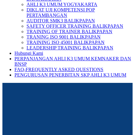
AHLI K3 UMUM YOGYAKARTA
DIKLAT UJI KOMPETENSI POP
PERTAMBANGAN
AUDITOR SMK3 BALIKPAPAN
SAFETY OFFICER TRAINING BALIKPAPAN
TRAINING OF TRAINER BALIKPAPAN
TRANING ISO 9001 BALIKPAPAN
TRAINING ISO 45001 BALIKPAPAN
LEADERSHIP TRAINING BALIKPAPAN
Hubungi Kami
PERPANJANGAN AHLI K3 UMUM KEMNAKER DAN
BNSP
FAQ-FREQUENTLY ASKED QUESTIONS
PENGURUSAN PENERBITAN SKP AHLI K3 UMUM