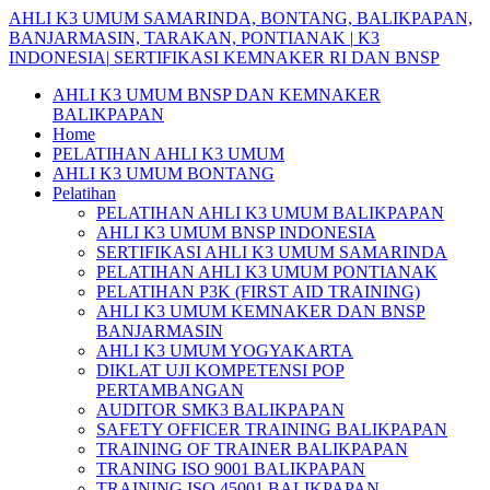
Skip
AHLI
K3
UMUM
SAMARINDA,
BONTANG,
BALIKPAPAN,
to
BANJARMASIN,
TARAKAN,
PONTIANAK
|
K3
content
INDONESIA|
SERTIFIKASI
KEMNAKER
RI
DAN
BNSP
AHLI K3 UMUM BNSP DAN KEMNAKER
BALIKPAPAN
Home
PELATIHAN AHLI K3 UMUM
AHLI K3 UMUM BONTANG
Pelatihan
PELATIHAN AHLI K3 UMUM BALIKPAPAN
AHLI K3 UMUM BNSP INDONESIA
SERTIFIKASI AHLI K3 UMUM SAMARINDA
PELATIHAN AHLI K3 UMUM PONTIANAK
PELATIHAN P3K (FIRST AID TRAINING)
AHLI K3 UMUM KEMNAKER DAN BNSP
BANJARMASIN
AHLI K3 UMUM YOGYAKARTA
DIKLAT UJI KOMPETENSI POP
PERTAMBANGAN
AUDITOR SMK3 BALIKPAPAN
SAFETY OFFICER TRAINING BALIKPAPAN
TRAINING OF TRAINER BALIKPAPAN
TRANING ISO 9001 BALIKPAPAN
TRAINING ISO 45001 BALIKPAPAN