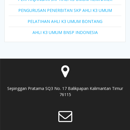
PENGURUSAN PENERBITAN SKP AHLI K3 UMUM
PELATIHAN AHLI K3 UMUM BONTANG
AHLI K3 UMUM BNSP INDONESIA
Sepinggan Pratama SQ3 No. 17 Balikpapan Kalimantan Timur
76115