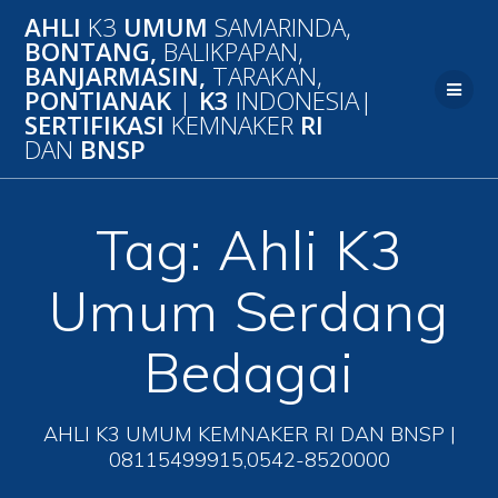
Skip
AHLI
K3
UMUM
SAMARINDA,
to
BONTANG,
BALIKPAPAN,
content
BANJARMASIN,
TARAKAN,
PONTIANAK
|
K3
INDONESIA|
SERTIFIKASI
KEMNAKER
RI
DAN
BNSP
Tag:
Ahli K3
Umum Serdang
Bedagai
AHLI K3 UMUM KEMNAKER RI DAN BNSP |
08115499915,0542-8520000