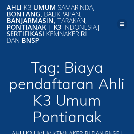
Skip
AHLI
K3
UMUM
SAMARINDA,
to
BONTANG,
BALIKPAPAN,
content
BANJARMASIN,
TARAKAN,
PONTIANAK
|
K3
INDONESIA|
SERTIFIKASI
KEMNAKER
RI
DAN
BNSP
Tag:
Biaya
pendaftaran Ahli
K3 Umum
Pontianak
AHLI K3 UMUM KEMNAKER RI DAN BNSP |