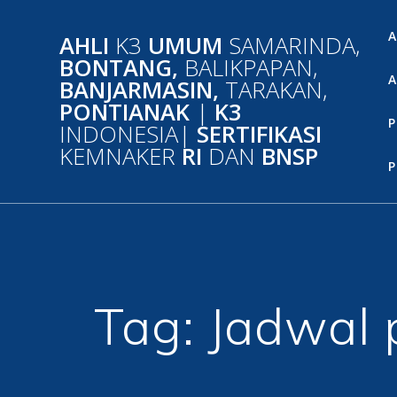
Skip
to
A
AHLI
K3
UMUM
SAMARINDA,
content
BONTANG,
BALIKPAPAN,
A
BANJARMASIN,
TARAKAN,
PONTIANAK
|
K3
P
INDONESIA|
SERTIFIKASI
KEMNAKER
RI
DAN
BNSP
P
Tag:
Jadwal 