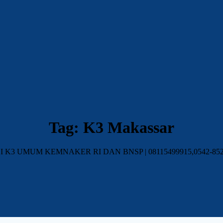
Tag:
K3 Makassar
I K3 UMUM KEMNAKER RI DAN BNSP | 08115499915,0542-852