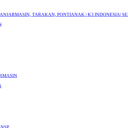
ANJARMASIN,
TARAKAN,
PONTIANAK
|
K3
INDONESIA|
SE
N
RMASIN
N
BNSP