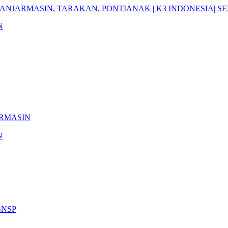
ANJARMASIN,
TARAKAN,
PONTIANAK
|
K3
INDONESIA|
SE
N
RMASIN
N
BNSP