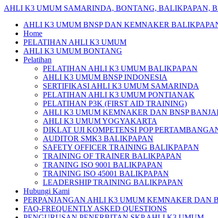
Skip
AHLI
K3
UMUM
SAMARINDA,
BONTANG,
BALIKPAPAN,
B
to
AHLI K3 UMUM BNSP DAN KEMNAKER BALIKPAPA
content
Home
PELATIHAN AHLI K3 UMUM
AHLI K3 UMUM BONTANG
Pelatihan
PELATIHAN AHLI K3 UMUM BALIKPAPAN
AHLI K3 UMUM BNSP INDONESIA
SERTIFIKASI AHLI K3 UMUM SAMARINDA
PELATIHAN AHLI K3 UMUM PONTIANAK
PELATIHAN P3K (FIRST AID TRAINING)
AHLI K3 UMUM KEMNAKER DAN BNSP BANJA
AHLI K3 UMUM YOGYAKARTA
DIKLAT UJI KOMPETENSI POP PERTAMBANGA
AUDITOR SMK3 BALIKPAPAN
SAFETY OFFICER TRAINING BALIKPAPAN
TRAINING OF TRAINER BALIKPAPAN
TRANING ISO 9001 BALIKPAPAN
TRAINING ISO 45001 BALIKPAPAN
LEADERSHIP TRAINING BALIKPAPAN
Hubungi Kami
PERPANJANGAN AHLI K3 UMUM KEMNAKER DAN 
FAQ-FREQUENTLY ASKED QUESTIONS
PENGURUSAN PENERBITAN SKP AHLI K3 UMUM