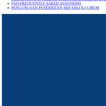
FAQ-FREQUENTLY ASKED QUESTIONS
PENGURUSAN PENERBITAN SKP AHLI K3 UMUM