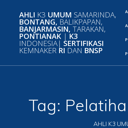
Skip
to
A
AHLI
K3
UMUM
SAMARINDA,
content
BONTANG,
BALIKPAPAN,
A
BANJARMASIN,
TARAKAN,
PONTIANAK
|
K3
P
INDONESIA|
SERTIFIKASI
KEMNAKER
RI
DAN
BNSP
P
Tag:
Pelatih
AHLI K3 UM