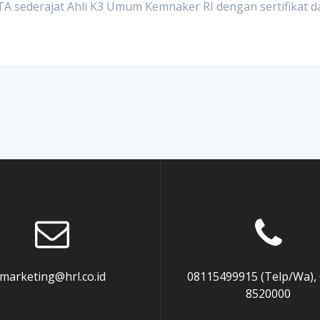
LTA sederajat Ahli K3 Umum Kemnaker RI dengan sertifikat d
marketing@hrl.co.id
08115499915 (Telp/Wa),
8520000