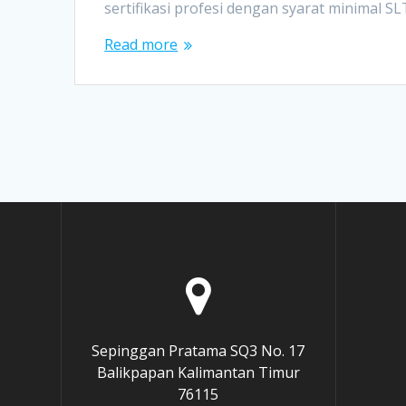
sertifikasi profesi dengan syarat minimal S
Read more
Sepinggan Pratama SQ3 No. 17
Balikpapan Kalimantan Timur
76115