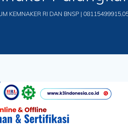
UM KEMNAKER RI DAN BNSP | 08115499915,0