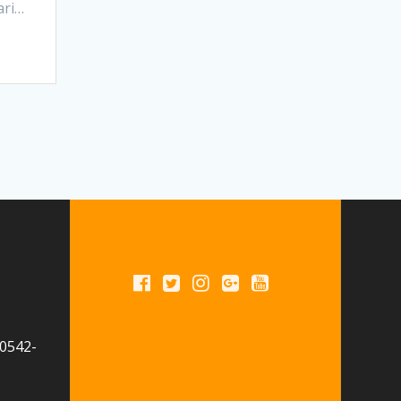
ari…
 0542-