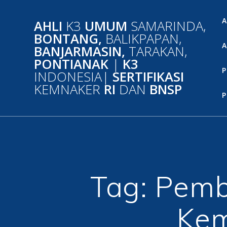
Skip
to
A
AHLI
K3
UMUM
SAMARINDA,
content
BONTANG,
BALIKPAPAN,
A
BANJARMASIN,
TARAKAN,
PONTIANAK
|
K3
P
INDONESIA|
SERTIFIKASI
KEMNAKER
RI
DAN
BNSP
P
Tag:
Pemb
Kem