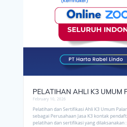
PELATIHAN AHLI K3 UMUM
February 10, 2026
Pelatihan dan Sertifikasi Ahli K3 Umum Pal
sebagai Perusahaan Jasa K3 kontak pendaft
pelatihan dan sertifikasi yang dilaksanakan