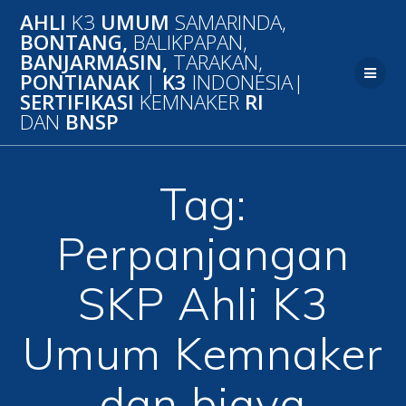
Skip
AHLI
K3
UMUM
SAMARINDA,
to
BONTANG,
BALIKPAPAN,
content
BANJARMASIN,
TARAKAN,
PONTIANAK
|
K3
INDONESIA|
SERTIFIKASI
KEMNAKER
RI
DAN
BNSP
Tag:
Perpanjangan
SKP Ahli K3
Umum Kemnaker
dan biaya