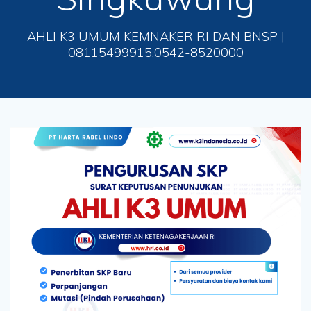
AHLI K3 UMUM KEMNAKER RI DAN BNSP |
08115499915,0542-8520000