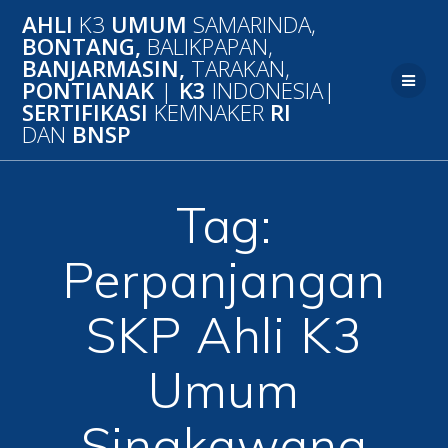
Skip
AHLI
K3
UMUM
SAMARINDA,
to
BONTANG,
BALIKPAPAN,
content
BANJARMASIN,
TARAKAN,
PONTIANAK
|
K3
INDONESIA|
SERTIFIKASI
KEMNAKER
RI
DAN
BNSP
Tag:
Perpanjangan
SKP Ahli K3
Umum
Singkawang