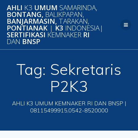
Skip
AHLI
K3
UMUM
SAMARINDA,
to
BONTANG,
BALIKPAPAN,
content
BANJARMASIN,
TARAKAN,
PONTIANAK
|
K3
INDONESIA|
SERTIFIKASI
KEMNAKER
RI
DAN
BNSP
Tag:
Sekretaris
P2K3
AHLI K3 UMUM KEMNAKER RI DAN BNSP |
08115499915,0542-8520000