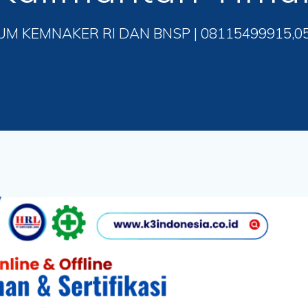
UM KEMNAKER RI DAN BNSP | 08115499915,0