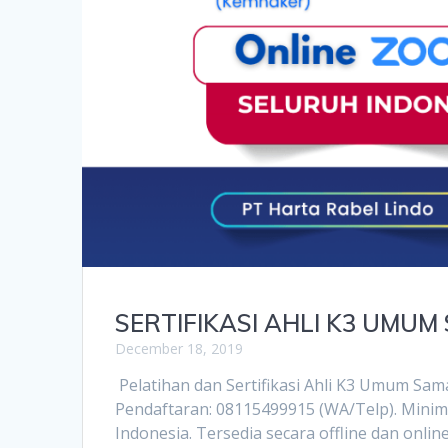
SERTIFIKASI AHLI K3 UMU
December 18, 2019
Pelatihan dan Sertifikasi Ahli K3 Umum Sam
Pendaftaran: 08115499915 (WA/Telp). Mini
Indonesia. Tersedia secara offline dan onl