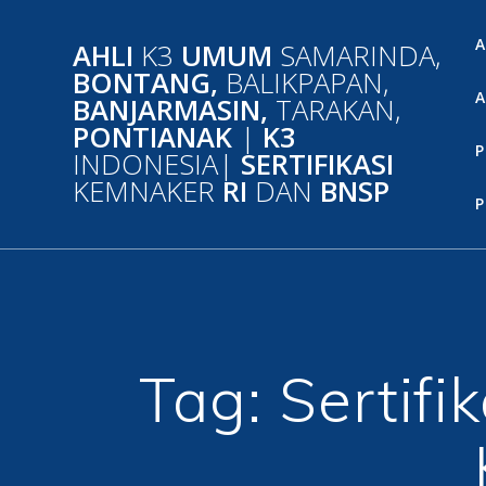
Skip
to
A
AHLI
K3
UMUM
SAMARINDA,
content
BONTANG,
BALIKPAPAN,
A
BANJARMASIN,
TARAKAN,
PONTIANAK
|
K3
P
INDONESIA|
SERTIFIKASI
KEMNAKER
RI
DAN
BNSP
P
Tag:
Sertif