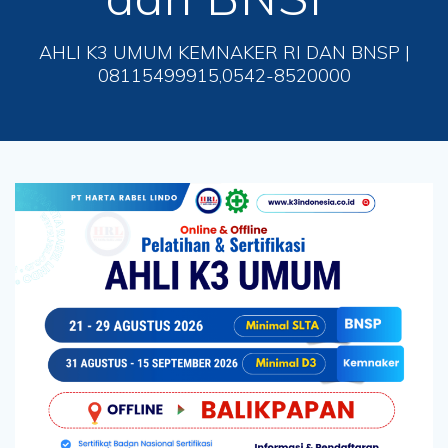
AHLI K3 UMUM KEMNAKER RI DAN BNSP |
08115499915,0542-8520000