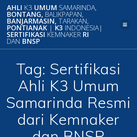
Skip
AHLI
K3
UMUM
SAMARINDA,
to
BONTANG,
BALIKPAPAN,
content
BANJARMASIN,
TARAKAN,
PONTIANAK
|
K3
INDONESIA|
SERTIFIKASI
KEMNAKER
RI
DAN
BNSP
Tag:
Sertifikasi
Ahli K3 Umum
Samarinda Resmi
dari Kemnaker
dan BNSP