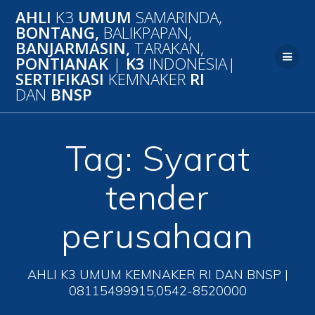
Skip
AHLI
K3
UMUM
SAMARINDA,
to
BONTANG,
BALIKPAPAN,
content
BANJARMASIN,
TARAKAN,
PONTIANAK
|
K3
INDONESIA|
SERTIFIKASI
KEMNAKER
RI
DAN
BNSP
Tag:
Syarat
tender
perusahaan
AHLI K3 UMUM KEMNAKER RI DAN BNSP |
08115499915,0542-8520000