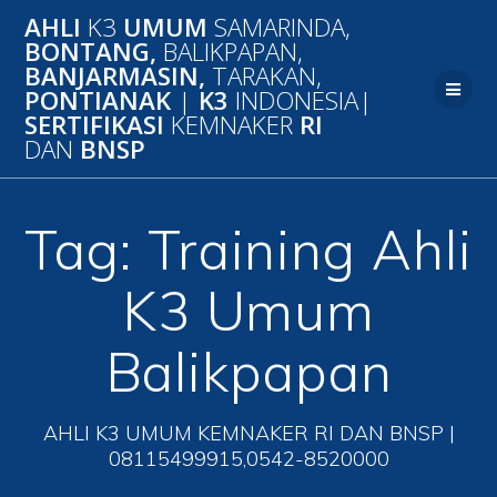
Skip
AHLI
K3
UMUM
SAMARINDA,
to
BONTANG,
BALIKPAPAN,
content
BANJARMASIN,
TARAKAN,
PONTIANAK
|
K3
INDONESIA|
SERTIFIKASI
KEMNAKER
RI
DAN
BNSP
Tag:
Training Ahli
K3 Umum
Balikpapan
AHLI K3 UMUM KEMNAKER RI DAN BNSP |
08115499915,0542-8520000