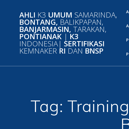
Skip
to
A
AHLI
K3
UMUM
SAMARINDA,
content
BONTANG,
BALIKPAPAN,
A
BANJARMASIN,
TARAKAN,
PONTIANAK
|
K3
P
INDONESIA|
SERTIFIKASI
KEMNAKER
RI
DAN
BNSP
P
Tag:
Trainin