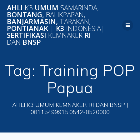
Skip
AHLI
K3
UMUM
SAMARINDA,
to
BONTANG,
BALIKPAPAN,
content
BANJARMASIN,
TARAKAN,
PONTIANAK
|
K3
INDONESIA|
SERTIFIKASI
KEMNAKER
RI
DAN
BNSP
Tag:
Training POP
Papua
AHLI K3 UMUM KEMNAKER RI DAN BNSP |
08115499915,0542-8520000