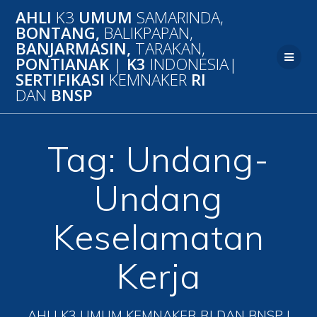
Skip
AHLI
K3
UMUM
SAMARINDA,
to
BONTANG,
BALIKPAPAN,
content
BANJARMASIN,
TARAKAN,
PONTIANAK
|
K3
INDONESIA|
SERTIFIKASI
KEMNAKER
RI
DAN
BNSP
Tag:
Undang-
Undang
Keselamatan
Kerja
AHLI K3 UMUM KEMNAKER RI DAN BNSP |