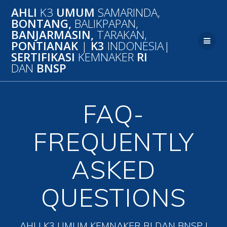
Skip
AHLI
K3
UMUM
SAMARINDA,
to
BONTANG,
BALIKPAPAN,
content
BANJARMASIN,
TARAKAN,
PONTIANAK
|
K3
INDONESIA|
SERTIFIKASI
KEMNAKER
RI
DAN
BNSP
FAQ-
FREQUENTLY
ASKED
QUESTIONS
AHLI K3 UMUM KEMNAKER RI DAN BNSP |