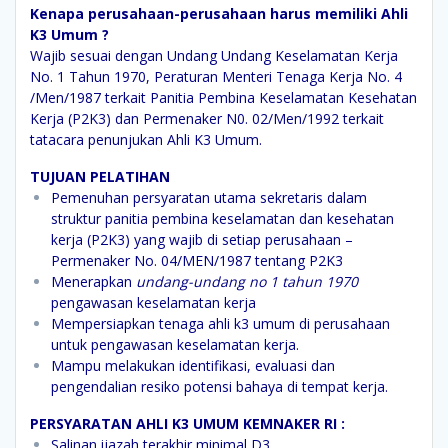
Kenapa perusahaan-perusahaan harus memiliki Ahli
K3 Umum ?
Wajib sesuai dengan Undang Undang Keselamatan Kerja
No. 1 Tahun 1970, Peraturan Menteri Tenaga Kerja No. 4
/Men/1987 terkait Panitia Pembina Keselamatan Kesehatan
Kerja (P2K3) dan Permenaker N0. 02/Men/1992 terkait
tatacara penunjukan Ahli K3 Umum.
TUJUAN PELATIHAN
Pemenuhan persyaratan utama sekretaris dalam
struktur panitia pembina keselamatan dan kesehatan
kerja (P2K3) yang wajib di setiap perusahaan –
Permenaker No. 04/MEN/1987 tentang P2K3
Menerapkan
undang-undang no 1 tahun 1970
pengawasan keselamatan kerja
Mempersiapkan tenaga ahli k3 umum di perusahaan
untuk pengawasan keselamatan kerja.
Mampu melakukan identifikasi, evaluasi dan
pengendalian resiko potensi bahaya di tempat kerja.
PERSYARATAN AHLI K3 UMUM KEMNAKER RI :
Salinan ijazah terakhir minimal D3