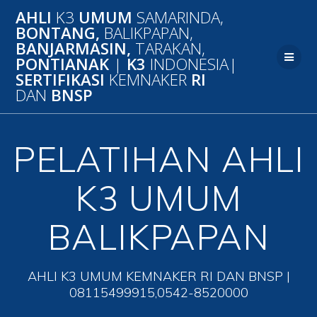
Skip
AHLI
K3
UMUM
SAMARINDA,
to
BONTANG,
BALIKPAPAN,
content
BANJARMASIN,
TARAKAN,
PONTIANAK
|
K3
INDONESIA|
SERTIFIKASI
KEMNAKER
RI
DAN
BNSP
PELATIHAN AHLI
K3 UMUM
BALIKPAPAN
AHLI K3 UMUM KEMNAKER RI DAN BNSP |
08115499915,0542-8520000