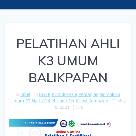
PELATIHAN AHLI
K3 UMUM
BALIKPAPAN
rabel
BNSP
K3 Indonesia
Perpanjangan Ahli K3
Umum
PT Harta Rabel Lindo
Sertifikasi Kemnaker
May
18, 2021
|
0