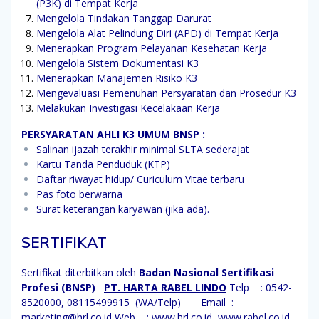
(P3K) di Tempat Kerja
Mengelola Tindakan Tanggap Darurat
Mengelola Alat Pelindung Diri (APD) di Tempat Kerja
Menerapkan Program Pelayanan Kesehatan Kerja
Mengelola Sistem Dokumentasi K3
Menerapkan Manajemen Risiko K3
Mengevaluasi Pemenuhan Persyaratan dan Prosedur K3
Melakukan Investigasi Kecelakaan Kerja
PERSYARATAN AHLI K3 UMUM BNSP :
Salinan ijazah terakhir minimal SLTA sederajat
Kartu Tanda Penduduk (KTP)
Daftar riwayat hidup/ Curiculum Vitae terbaru
Pas foto berwarna
Surat keterangan karyawan (jika ada).
SERTIFIKAT
Sertifikat diterbitkan oleh
Badan Nasional Sertifikasi
Profesi (BNSP)
PT. HARTA RABEL LINDO
Telp : 0542-
8520000, 08115499915 (WA/Telp)
Email :
marketing@hrl.co.id
Web :
www.hrl.co.id,
www.rabel.co.id