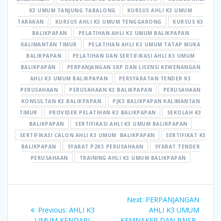
K3 UMUM TANJUNG TABALONG
KURSUS AHLI K3 UMUM
TARAKAN
KURSUS AHLI K3 UMUM TENGGARONG
KURSUS K3
BALIKPAPAN
PELATIHAN AHLI K3 UMUM BALIKPAPAN
KALIMANTAN TIMUR
PELATIHAN AHLI K3 UMUM TATAP MUKA
BALIKPAPAN
PELATIHAN DAN SERTIFIKASI AHLI K3 UMUM
BALIKPAPAN
PERPANJANGAN SKP DAN LISENSI KEWENANGAN
AHLI K3 UMUM BALIKPAPAN
PERSYARATAN TENDER K3
PERUSAHAAN
PERUSAHAAN K3 BALIKPAPAN
PERUSAHAAN
KONSULTAN K3 BALIKPAPAN
PJK3 BALIKPAPAN KALIMANTAN
TIMUR
PROVIDER PELATIHAN K3 BALIKPAPAN
SEKOLAH K3
BALIKPAPAN
SERTIFIKASI AHLI K3 UMUM BALIKPAPAN
SERTIFIKASI CALON AHLI K3 UMUM BALIKPAPAN
SERTIFIKAT K3
BALIKPAPAN
SYARAT P2K3 PERUSAHAAN
SYARAT TENDER
PERUSAHAAN
TRAINING AHLI K3 UMUM BALIKPAPAN
Post
Next
Next:
PERPANJANGAN
navigation
Previous
post:
Previous:
AHLI K3
AHLI K3 UMUM
post:
UMUM KENDARI
KEMNAKER DAN BNSP