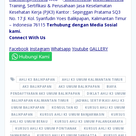
Training, Sertifikasi & Perusahaan Jasa Keselamatan
Kesehatan Kerja (PJK3)
Kantor : Sepinggan Pratama SQ3
No. 17 Jl. Kol. Syarifudin Yoes Balikpapan, Kalimantan Timur
– Indonesia 76115
Terhubung dengan Media Sosial
kami.
Connect With Us
Facebook
Instagram
Whatsapp
Youtube
GALLERY
AHLI K3 BALIKPAPAN
AHLI K3 UMUM KALIMANTAN TIMUR
AK3 BALIKPAPAN
AK3 UMUM BALIKPAPAN
BIAYA
PENDAFTYARAN AK3 UMUM BALIKPAPAN
DIKLAT AHLI K3 UMUM
BALIKPAPAN KALIMANTAN TIMUR
JADWAL SERTIFIKASI AHLI K3
UMUM BALIKPAPAN
KONSULTAN K3
KURSUS AHLI K3 UMUM
BALIKPAPAN
KURSUS AHLI K3 UMUM BANJARMASIN
KURSUS
AHLI K3 UMUM BERAU
KURSUS AHLI K3 UMUM PALANGKARAYA
KURSUS AHLI K3 UMUM PONTIANAK
KURSUS AHLI K3 UMUM
SAMARINDA
KURSUS AHLI K3 UMUM SANGATTA
KURSUS AHLI