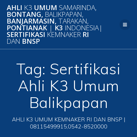
Skip
AHLI
K3
UMUM
SAMARINDA,
to
BONTANG,
BALIKPAPAN,
content
BANJARMASIN,
TARAKAN,
PONTIANAK
|
K3
INDONESIA|
SERTIFIKASI
KEMNAKER
RI
DAN
BNSP
Tag:
Sertifikasi
Ahli K3 Umum
Balikpapan
AHLI K3 UMUM KEMNAKER RI DAN BNSP |
08115499915,0542-8520000