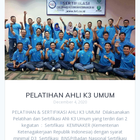
PELATIHAN AHLI K3 UMUM
December 4, 2020
PELATIHAN & SERTIFIKASI AHLI K3 UMUM Dilaksanakan
Pelatihan dan Sertifikasi Ahli K3 Umum yang terdiri dari 2
kegiatan : Sertifikasi KEMNAKER (Kementerian
Ketenagakerjaan Republik Indonesia) dengan syarat
minimal D3 Sertifikasi BNSP(Badan Nasional Sertifikasi