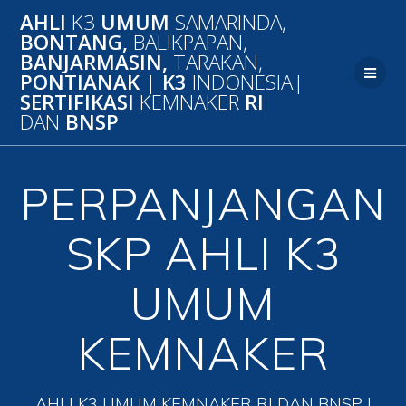
Skip
AHLI
K3
UMUM
SAMARINDA,
to
BONTANG,
BALIKPAPAN,
content
BANJARMASIN,
TARAKAN,
PONTIANAK
|
K3
INDONESIA|
SERTIFIKASI
KEMNAKER
RI
DAN
BNSP
PERPANJANGAN
SKP AHLI K3
UMUM
KEMNAKER
AHLI K3 UMUM KEMNAKER RI DAN BNSP |