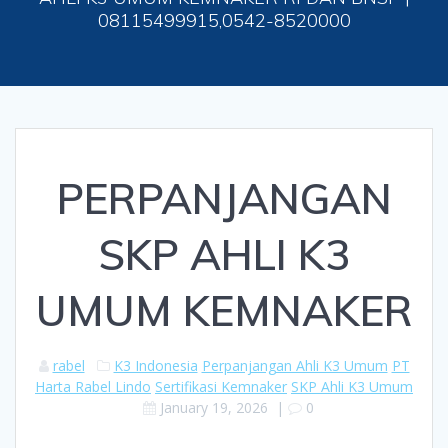
08115499915,0542-8520000
PERPANJANGAN
SKP AHLI K3
UMUM KEMNAKER
rabel
K3 Indonesia
Perpanjangan Ahli K3 Umum
PT
Harta Rabel Lindo
Sertifikasi Kemnaker
SKP Ahli K3 Umum
January 19, 2026
|
0