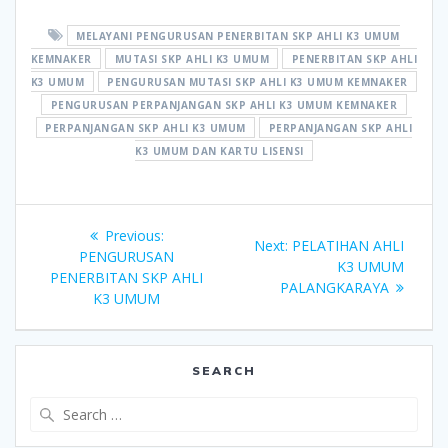
MELAYANI PENGURUSAN PENERBITAN SKP AHLI K3 UMUM
KEMNAKER
MUTASI SKP AHLI K3 UMUM
PENERBITAN SKP AHLI
K3 UMUM
PENGURUSAN MUTASI SKP AHLI K3 UMUM KEMNAKER
PENGURUSAN PERPANJANGAN SKP AHLI K3 UMUM KEMNAKER
PERPANJANGAN SKP AHLI K3 UMUM
PERPANJANGAN SKP AHLI
K3 UMUM DAN KARTU LISENSI
Post
Previous
Previous:
Next
Next:
PELATIHAN AHLI
navigation
post:
PENGURUSAN
post:
K3 UMUM
PENERBITAN SKP AHLI
PALANGKARAYA
K3 UMUM
SEARCH
Search
for: